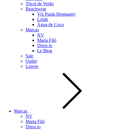
Tricot de Verão
Beachwear
Vix Paula Hermanny
Lefah
Água de Coco
Marcas
NV
Maria Filó
Dress to
Le Blog
Sale
Outlet
Lenvie
Marcas
NV
Maria Filó
Dress to