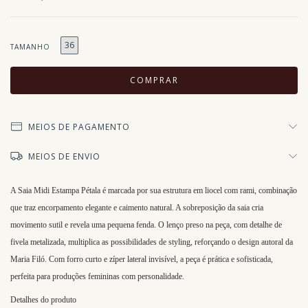
36
TAMANHO
MEIOS DE PAGAMENTO
MEIOS DE ENVIO
A Saia Midi Estampa Pétala é marcada por sua estrutura em liocel com rami, combinação
que traz encorpamento elegante e caimento natural. A sobreposição da saia cria
movimento sutil e revela uma pequena fenda. O lenço preso na peça, com detalhe de
fivela metalizada, multiplica as possibilidades de styling, reforçando o design autoral da
Maria Filó. Com forro curto e zíper lateral invisível, a peça é prática e sofisticada,
perfeita para produções femininas com personalidade.
Detalhes do produto