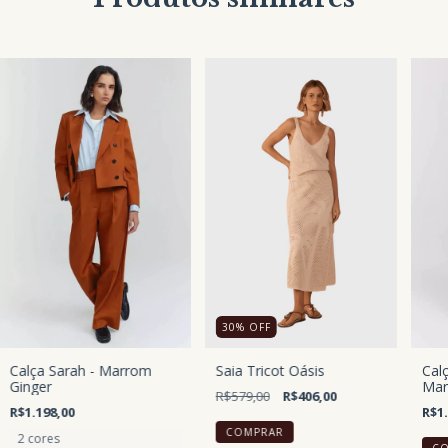
30
%
OFF
Calça Sarah - Marrom
Saia Tricot Oásis
Cal
Ginger
Mar
R$579,00
R$406,00
R$1.198,00
R$1.
COMPRAR
2 cores